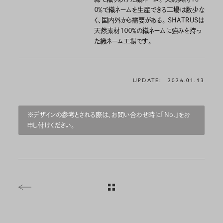
０％で織ネームを生産できる工場は数少な
く、国内外から需要がある。 SHATRUSは
天然素材１００％の織ネームに強みを持っ
た織ネーム工場です。
UPDATE:
2026.01.13
※デザインの参考とされる際は、お問い合わせ時に「No.」をお
申し付けください。
ev
一覧へ戻る