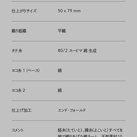
仕上がりサイズ
50 x 79 mm
織り組織
平織
タテ糸
80/2 スーピマ 綿 生成
ヨコ糸 1 (ベース)
綿
ヨコ糸 2
綿
仕上げ加工
エンド・フォールド
コメント
経糸(たていと）、緯糸(よこいと）すべてを
綿で織りあげた織ネーム。 天然素材１０